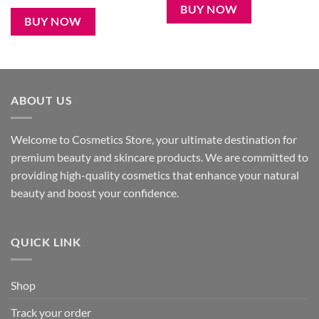
280৳ .
190৳ .
was:
is:
BUY NOW
650৳ .
480৳ .
BUY NOW
ABOUT US
Welcome to Cosmetics Store, your ultimate destination for
premium beauty and skincare products. We are committed to
providing high-quality cosmetics that enhance your natural
beauty and boost your confidence.
QUICK LINK
Shop
Track your order