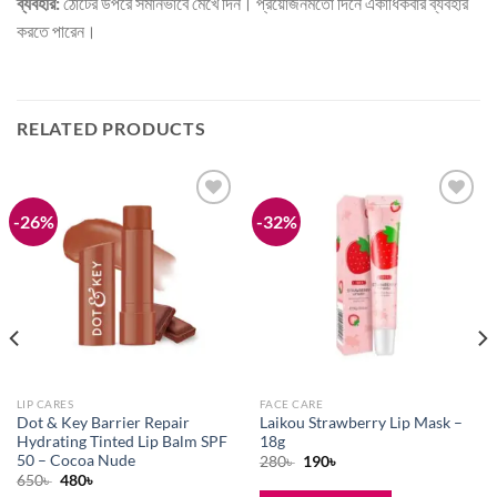
ব্যবহার:
ঠোঁটের উপরে সমানভাবে মেখে দিন। প্রয়োজনমতো দিনে একাধিকবার ব্যবহার
করতে পারেন।
RELATED PRODUCTS
-26%
-32%
Add to
Add to
wishlist
wishlist
LIP CARES
FACE CARE
Dot & Key Barrier Repair
Laikou Strawberry Lip Mask –
Hydrating Tinted Lip Balm SPF
18g
50 – Cocoa Nude
Original
Current
280
৳
190
৳
price
price
Original
Current
650
৳
480
৳
was:
is:
price
price