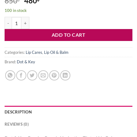
Original
Current
650
480
price
price
100 in stock
was:
is:
Dot & Key Barrier Repair Hydrating Tinted Lip Balm- Strawberry Red 
650৳ .
480৳ .
ADD TO CART
Categories:
Lip Cares
,
Lip Oil & Balm
Brand:
Dot & Key
DESCRIPTION
REVIEWS (0)